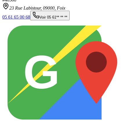
23 Rue Labistour,
09000
,
Foix
05 61 65 00 68
Voir
05 61** ** **
G