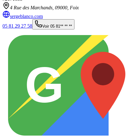
4 Rue des Marchands,
09000
,
Foix
sergeblanco.com
05 81 29 27 58
Voir
05 81** ** **
G