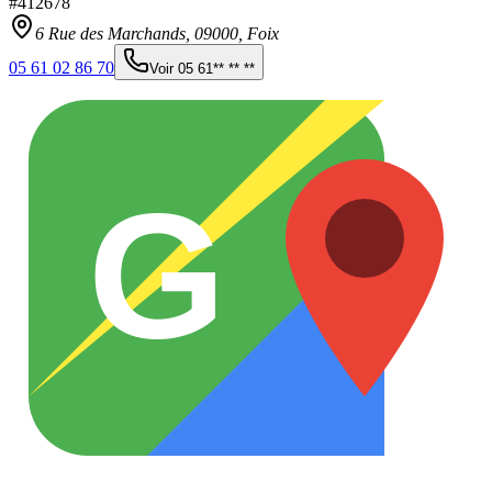
#
412678
6 Rue des Marchands,
09000
,
Foix
05 61 02 86 70
Voir
05 61** ** **
G