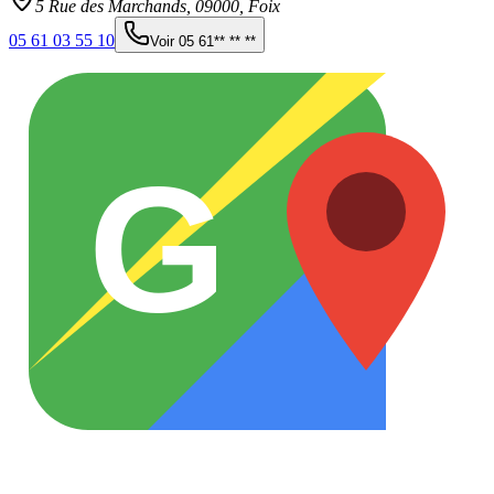
5 Rue des Marchands,
09000
,
Foix
05 61 03 55 10
Voir
05 61** ** **
G