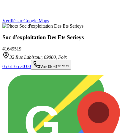
Vérifié sur Google Maps
Soc d'exploitation Des Ets Serieys
#
1649519
32 Rue Labistour,
09000
,
Foix
05 61 65 30 00
Voir
05 61** ** **
G