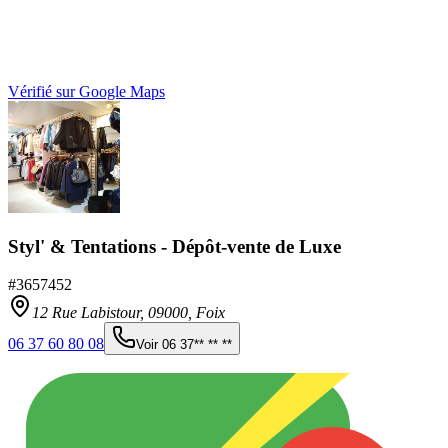
Vérifié sur Google Maps
Styl' & Tentations - Dépôt-vente de Luxe
#
3657452
12 Rue Labistour,
09000
,
Foix
06 37 60 80 08
Voir
06 37** ** **