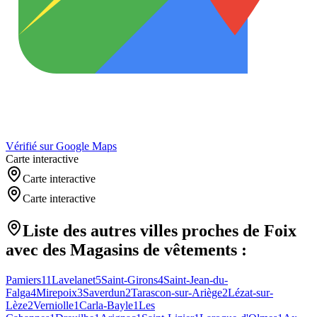
Vérifié sur Google Maps
Carte interactive
Carte interactive
Carte interactive
Liste des autres villes proches de
Foix
avec des
Magasins de vêtements
:
Pamiers
11
Lavelanet
5
Saint-Girons
4
Saint-Jean-du-
Falga
4
Mirepoix
3
Saverdun
2
Tarascon-sur-Ariège
2
Lézat-sur-
Lèze
2
Verniolle
1
Carla-Bayle
1
Les