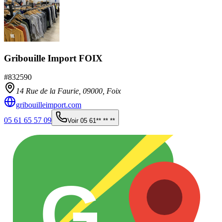
Gribouille Import FOIX
#
832590
14 Rue de la Faurie,
09000
,
Foix
gribouilleimport.com
05 61 65 57 09
Voir
05 61** ** **
G