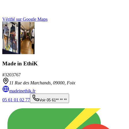
Vérifié sur Google Maps
Made in EthiK
#
3203767
11 Rue des Marchands,
09000
,
Foix
madeinethik.fr
05 61 01 02 77
Voir
05 61** ** **