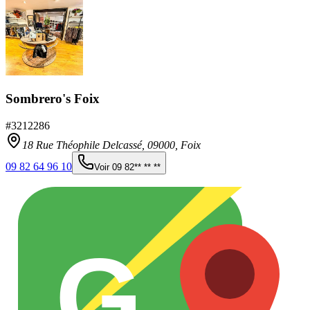
Sombrero's Foix
#
3212286
18 Rue Théophile Delcassé,
09000
,
Foix
09 82 64 96 10
Voir
09 82** ** **
G