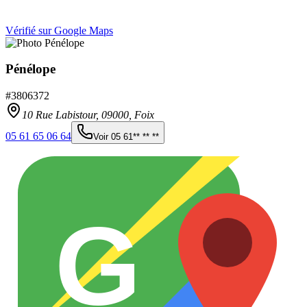
Vérifié sur Google Maps
Pénélope
#
3806372
10 Rue Labistour,
09000
,
Foix
05 61 65 06 64
Voir
05 61** ** **
G