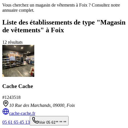
Vous cherchez un magasin de vêtements à Foix ? Consultez notre
annuaire complet.
Liste des établissements
de type "Magasin
de vêtements"
à Foix
12
résultats
Cache Cache
#
1243518
10 Rue des Marchands,
09000
,
Foix
cache-cache.fr
05 61 65 45 13
Voir
05 61** ** **