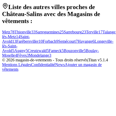
Liste des autres villes proches de
Château-Salins
avec des
Magasins de
vêtements
:
Metz
78
Thionville
33
Sarreguemines
25
Sarrebourg
23
Terville
17
Talange
lès-Metz
14
Saint-
Avold
13
Farébersviller
10
Forbach
9
Semécourt
7
Hayange
6
Longeville-
lès-Saint-
Avold
5
Augny
5
Creutzwald
5
Fameck
5
Bouzonville
5
Boulay-
Moselle
4
Fèves
3
Mondelange
3
©
2026
magasin-de-vetements
- Tous droits réservés
|
Titan v
5.1.4
Mentions Légales
Confidentialité
News
Ajouter un magasin de
vêtements