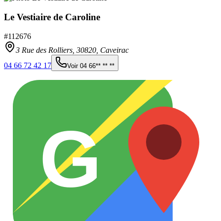
Le Vestiaire de Caroline
#
112676
3 Rue des Rolliers,
30820
,
Caveirac
04 66 72 42 17
Voir
04 66** ** **
G