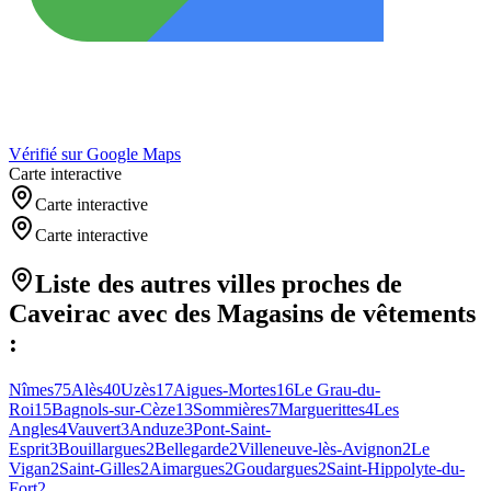
Vérifié sur Google Maps
Carte interactive
Carte interactive
Carte interactive
Liste des autres villes proches de
Caveirac
avec des
Magasins de vêtements
:
Nîmes
75
Alès
40
Uzès
17
Aigues-Mortes
16
Le Grau-du-
Roi
15
Bagnols-sur-Cèze
13
Sommières
7
Marguerittes
4
Les
Angles
4
Vauvert
3
Anduze
3
Pont-Saint-
Esprit
3
Bouillargues
2
Bellegarde
2
Villeneuve-lès-Avignon
2
Le
Vigan
2
Saint-Gilles
2
Aimargues
2
Goudargues
2
Saint-Hippolyte-du-
Fort
2