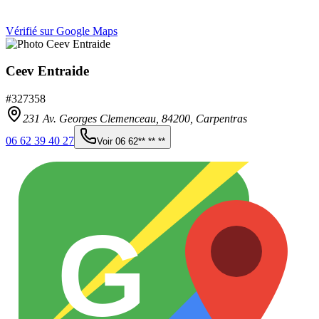
Vérifié sur Google Maps
Ceev Entraide
#
327358
231 Av. Georges Clemenceau,
84200
,
Carpentras
06 62 39 40 27
Voir
06 62** ** **
G