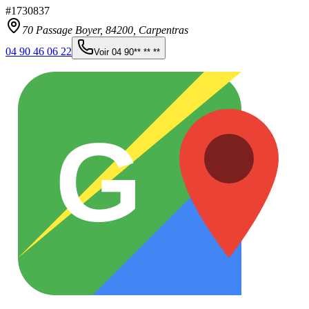
#
1730837
70 Passage Boyer,
84200
,
Carpentras
04 90 46 06 22
Voir
04 90** ** **
G