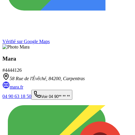
Vérifié sur Google Maps
Mara
#
4444126
58 Rue de l'Évêché,
84200
,
Carpentras
mara.fr
04 90 63 18 50
Voir
04 90** ** **