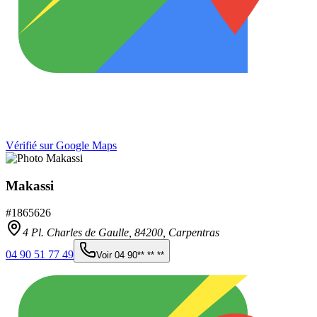
Vérifié sur Google Maps
Makassi
#
1865626
4 Pl. Charles de Gaulle,
84200
,
Carpentras
04 90 51 77 49
Voir
04 90** ** **