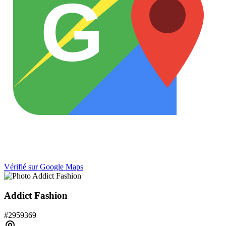
G
Vérifié sur Google Maps
Addict Fashion
#
2959369