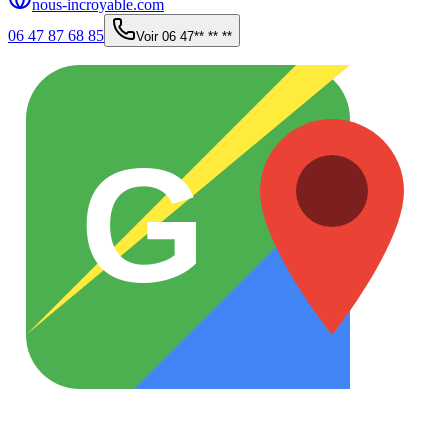
nous-incroyable.com
06 47 87 68 85
Voir
06 47** ** **
G