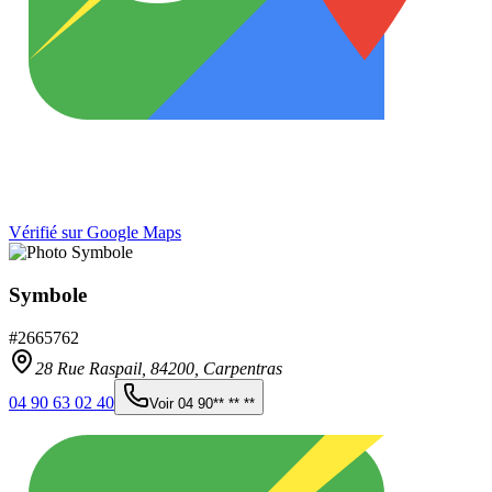
Vérifié sur Google Maps
Symbole
#
2665762
28 Rue Raspail,
84200
,
Carpentras
04 90 63 02 40
Voir
04 90** ** **