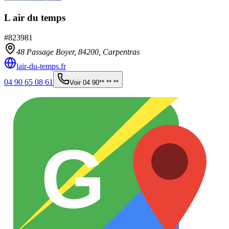
L air du temps
#
823981
48 Passage Boyer,
84200
,
Carpentras
lair-du-temps.fr
04 90 65 08 61
Voir
04 90** ** **
G