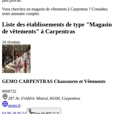
plus proche.
Vous cherchez un magasin de vêtements à Carpentras ? Consultez
notre annuaire complet.
Liste des établissements
de type "Magasin
de vêtements"
à Carpentras
16
résultats
GEMO CARPENTRAS Chaussures et Vêtements
#
600722
287 Av. Frédéric Mistral,
84200
,
Carpentras
gemo.fr
04 90 28 95 51
Voir
04 90** ** **