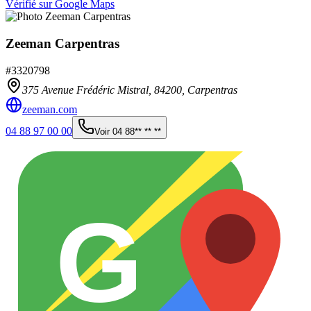
Vérifié sur Google Maps
Zeeman Carpentras
#
3320798
375 Avenue Frédéric Mistral,
84200
,
Carpentras
zeeman.com
04 88 97 00 00
Voir
04 88** ** **
G