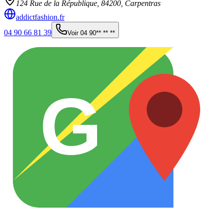
124 Rue de la République,
84200
,
Carpentras
addictfashion.fr
04 90 66 81 39
Voir
04 90** ** **
G