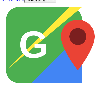
04 32 81 08 69
Voir
04 32** ** **
G