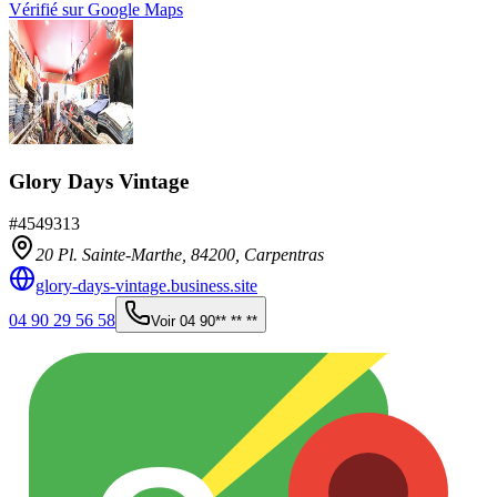
Vérifié sur Google Maps
Glory Days Vintage
#
4549313
20 Pl. Sainte-Marthe,
84200
,
Carpentras
glory-days-vintage.business.site
04 90 29 56 58
Voir
04 90** ** **