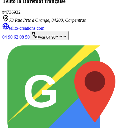
Télito la Barefoot française
#
4736932
73 Rue Prte d'Orange,
84200
,
Carpentras
telito-creations.com
04 90 62 08 50
Voir
04 90** ** **
G