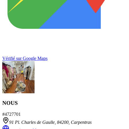
Vérifié sur Google Maps
NOUS
#
4727701
91 Pl. Charles de Gaulle,
84200
,
Carpentras