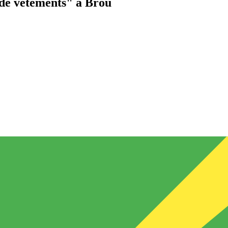
de vêtements"
à Brou