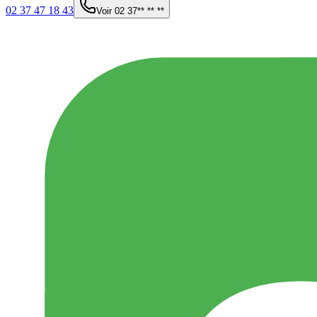
02 37 47 18 43
Voir
02 37** ** **