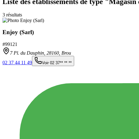
Liste des établissements
de type "Magasin 
3
résultats
Enjoy (Sarl)
#
99121
7 Pl. du Dauphin,
28160
,
Brou
02 37 44 11 49
Voir
02 37** ** **