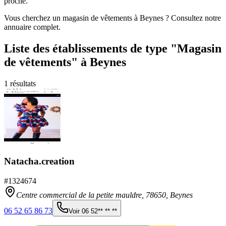
proche.
Vous cherchez un magasin de vêtements à Beynes ? Consultez notre
annuaire complet.
Liste des établissements
de type "Magasin
de vêtements"
à Beynes
1
résultats
Natacha.creation
#
1324674
Centre commercial de la petite mauldre,
78650
,
Beynes
06 52 65 86 73
Voir
06 52** ** **