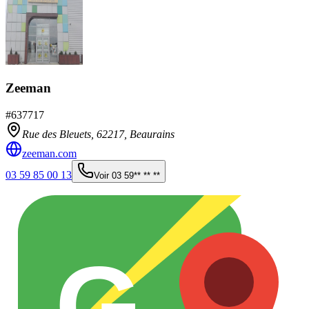
Zeeman
#
637717
Rue des Bleuets,
62217
,
Beaurains
zeeman.com
03 59 85 00 13
Voir
03 59** ** **
G