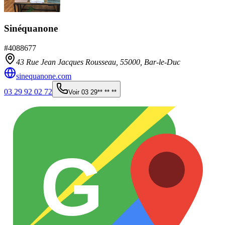
Sinéquanone
#
4088677
43 Rue Jean Jacques Rousseau,
55000
,
Bar-le-Duc
sinequanone.com
03 29 92 02 72
Voir
03 29** ** **
G