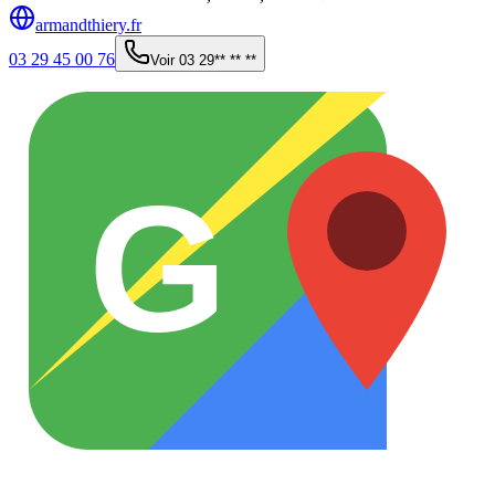
armandthiery.fr
03 29 45 00 76
Voir
03 29** ** **
G