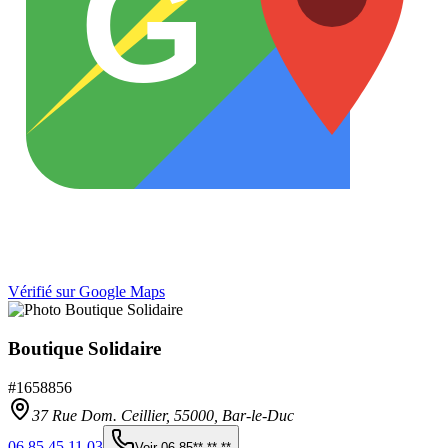
G
Vérifié sur Google Maps
Boutique Solidaire
#
1658856
37 Rue Dom. Ceillier,
55000
,
Bar-le-Duc
06 85 45 11 03
Voir
06 85** ** **