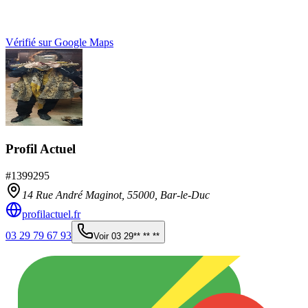
Vérifié sur Google Maps
Profil Actuel
#
1399295
14 Rue André Maginot,
55000
,
Bar-le-Duc
profilactuel.fr
03 29 79 67 93
Voir
03 29** ** **