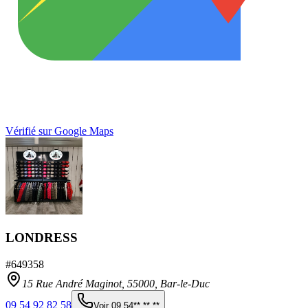
Vérifié sur Google Maps
LONDRESS
#
649358
15 Rue André Maginot,
55000
,
Bar-le-Duc
09 54 92 82 58
Voir
09 54** ** **