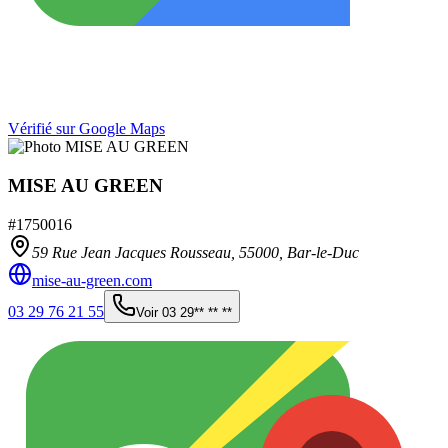
Vérifié sur Google Maps
MISE AU GREEN
#
1750016
59 Rue Jean Jacques Rousseau,
55000
,
Bar-le-Duc
mise-au-green.com
03 29 76 21 55
Voir
03 29** ** **