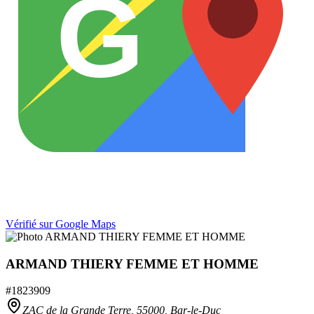
G
Vérifié sur Google Maps
ARMAND THIERY FEMME ET HOMME
#
1823909
ZAC de la Grande Terre,
55000
,
Bar-le-Duc