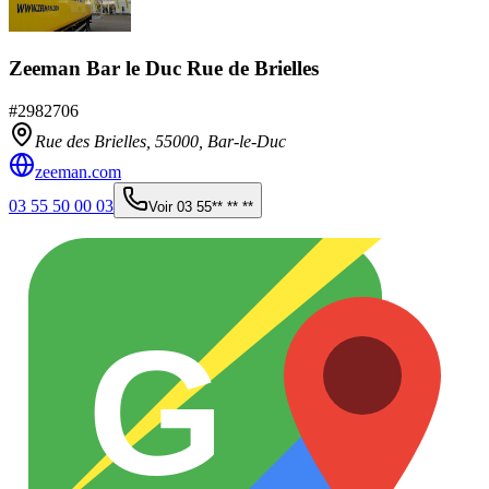
Zeeman Bar le Duc Rue de Brielles
#
2982706
Rue des Brielles,
55000
,
Bar-le-Duc
zeeman.com
03 55 50 00 03
Voir
03 55** ** **
G