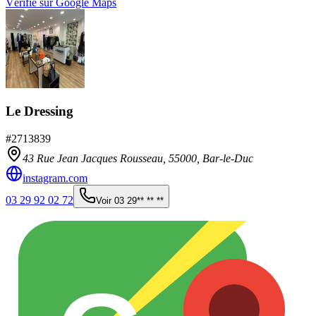
Vérifié sur Google Maps
Le Dressing
#
2713839
43 Rue Jean Jacques Rousseau,
55000
,
Bar-le-Duc
instagram.com
03 29 92 02 72
Voir
03 29** ** **