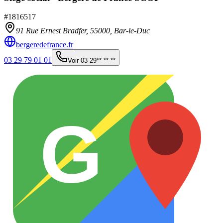
#
1816517
91 Rue Ernest Bradfer,
55000
,
Bar-le-Duc
bergeredefrance.fr
03 29 79 01 01
Voir
03 29** ** **
G