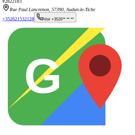
#
2822183
Rue Paul Lancrenon,
57390
,
Audun-le-Tiche
+352621532128
Voir
+3526** ** **
G