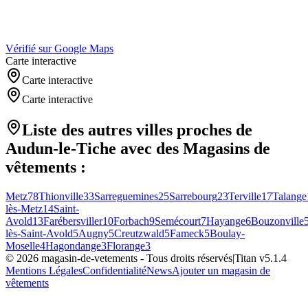
Vérifié sur Google Maps
Carte interactive
Carte interactive
Carte interactive
Liste des autres villes proches de
Audun-le-Tiche
avec des
Magasins de
vêtements
:
Metz
78
Thionville
33
Sarreguemines
25
Sarrebourg
23
Terville
17
Talange
lès-Metz
14
Saint-
Avold
13
Farébersviller
10
Forbach
9
Semécourt
7
Hayange
6
Bouzonville
lès-Saint-Avold
5
Augny
5
Creutzwald
5
Fameck
5
Boulay-
Moselle
4
Hagondange
3
Florange
3
©
2026
magasin-de-vetements
- Tous droits réservés
|
Titan v
5.1.4
Mentions Légales
Confidentialité
News
Ajouter un magasin de
vêtements