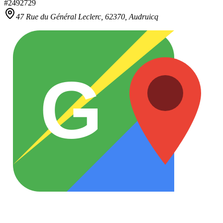
#
2492729
47 Rue du Général Leclerc,
62370
,
Audruicq
G