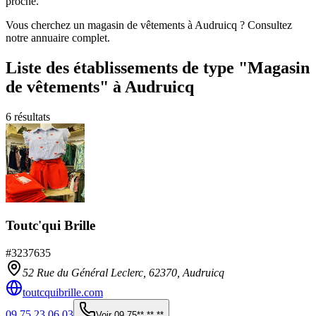
proche.
Vous cherchez un magasin de vêtements à Audruicq ? Consultez
notre annuaire complet.
Liste des établissements
de type "Magasin
de vêtements"
à Audruicq
6
résultats
Toutc'qui Brille
#
3237635
52 Rue du Général Leclerc,
62370
,
Audruicq
toutcquibrille.com
09 75 23 06 03
Voir
09 75** ** **