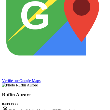
G
Vérifié sur Google Maps
Ruffin Aurore
#
4089833