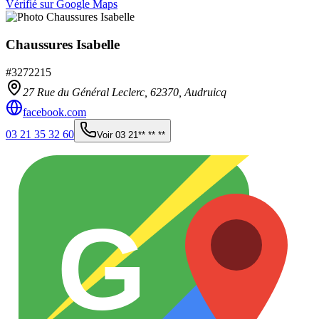
Vérifié sur Google Maps
Chaussures Isabelle
#
3272215
27 Rue du Général Leclerc,
62370
,
Audruicq
facebook.com
03 21 35 32 60
Voir
03 21** ** **
G