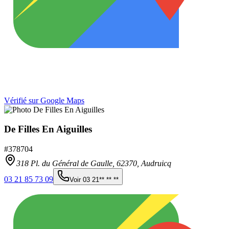
Vérifié sur Google Maps
De Filles En Aiguilles
#
378704
318 Pl. du Général de Gaulle,
62370
,
Audruicq
03 21 85 73 09
Voir
03 21** ** **