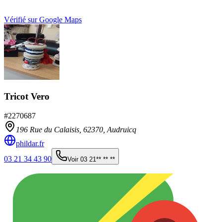
Vérifié sur Google Maps
Tricot Vero
#
2270687
196 Rue du Calaisis,
62370
,
Audruicq
phildar.fr
03 21 34 43 90
Voir
03 21** ** **