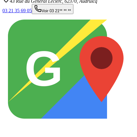
43 Rue du Général Leclerc,
62370
,
Audruicq
03 21 35 69 05
Voir
03 21** ** **
G