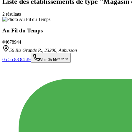
Liste des établissements
de type "Magasin 
2
résultats
Au Fil du Temps
#
4678944
56 Bis Grande R.,
23200
,
Aubusson
05 55 83 84 39
Voir
05 55** ** **