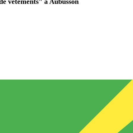
de vêtements"
à Aubusson