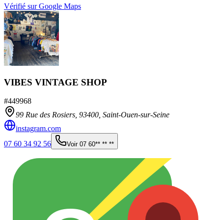
Vérifié sur Google Maps
VIBES VINTAGE SHOP
#
449968
99 Rue des Rosiers,
93400
,
Saint-Ouen-sur-Seine
instagram.com
07 60 34 92 56
Voir
07 60** ** **