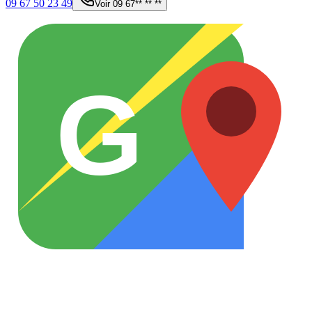
09 67 50 23 49
Voir
09 67** ** **
G