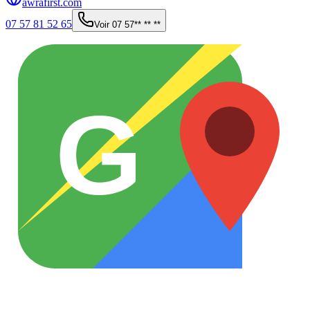
awrafirst.com
07 57 81 52 65
Voir
07 57** ** **
G