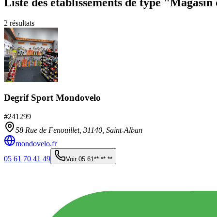
Liste des établissements
de type "Magasin 
2
résultats
Degrif Sport Mondovelo
#
241299
58 Rue de Fenouillet,
31140
,
Saint-Alban
mondovelo.fr
05 61 70 41 49
Voir
05 61** ** **