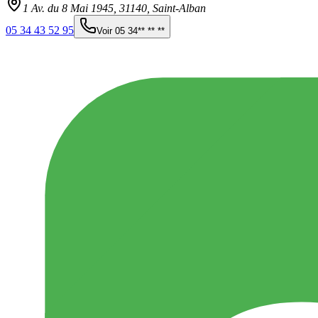
1 Av. du 8 Mai 1945,
31140
,
Saint-Alban
05 34 43 52 95
Voir
05 34** ** **