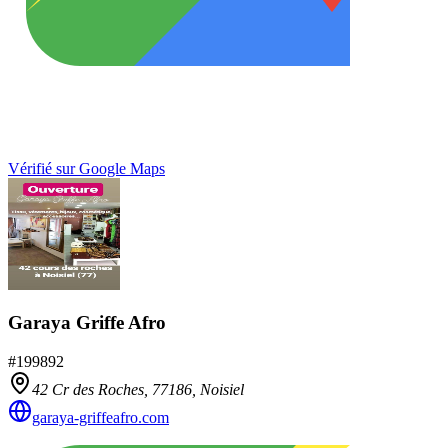
Vérifié sur Google Maps
Garaya Griffe Afro
#
199892
42 Cr des Roches,
77186
,
Noisiel
garaya-griffeafro.com