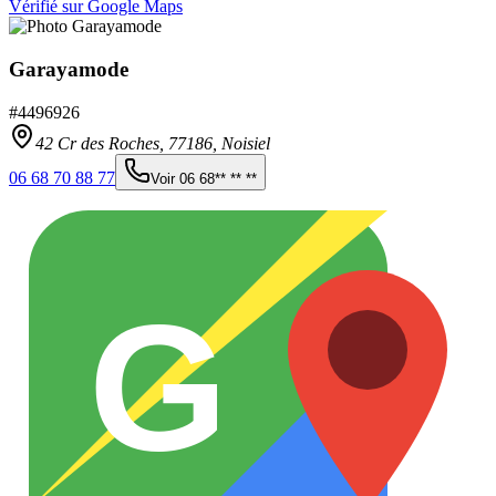
Vérifié sur Google Maps
Garayamode
#
4496926
42 Cr des Roches,
77186
,
Noisiel
06 68 70 88 77
Voir
06 68** ** **
G