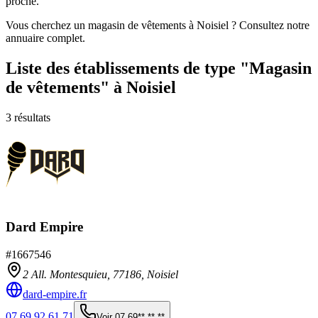
proche.
Vous cherchez un magasin de vêtements à Noisiel ? Consultez notre
annuaire complet.
Liste des établissements
de type "Magasin
de vêtements"
à Noisiel
3
résultats
Dard Empire
#
1667546
2 All. Montesquieu,
77186
,
Noisiel
dard-empire.fr
07 69 92 61 71
Voir
07 69** ** **