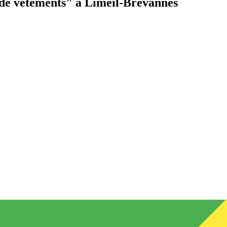
de vêtements"
à Limeil-Brévannes