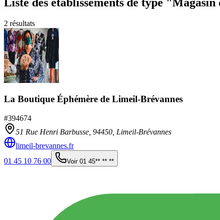
Liste des établissements
de type "Magasin 
2
résultats
La Boutique Éphémère de Limeil-Brévannes
#
394674
51 Rue Henri Barbusse,
94450
,
Limeil-Brévannes
limeil-brevannes.fr
01 45 10 76 00
Voir
01 45** ** **