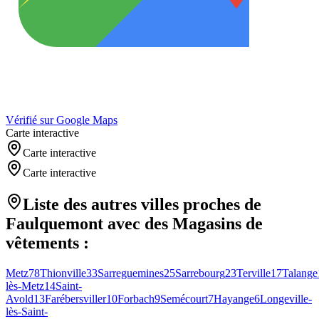
Vérifié sur Google Maps
Carte interactive
Carte interactive
Carte interactive
Liste des autres villes proches de
Faulquemont
avec des
Magasins de
vêtements
:
Metz
78
Thionville
33
Sarreguemines
25
Sarrebourg
23
Terville
17
Talange
lès-Metz
14
Saint-
Avold
13
Farébersviller
10
Forbach
9
Semécourt
7
Hayange
6
Longeville-
lès-Saint-