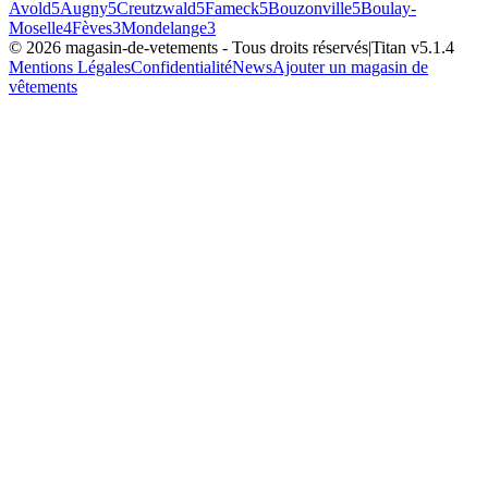
Avold
5
Augny
5
Creutzwald
5
Fameck
5
Bouzonville
5
Boulay-
Moselle
4
Fèves
3
Mondelange
3
©
2026
magasin-de-vetements
- Tous droits réservés
|
Titan v
5.1.4
Mentions Légales
Confidentialité
News
Ajouter un magasin de
vêtements