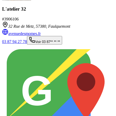
L'atelier 32
#
3906106
32 Rue de Metz,
57380
,
Faulquemont
avenuedesmomes.fr
03 87 94 27 78
Voir
03 87** ** **
G