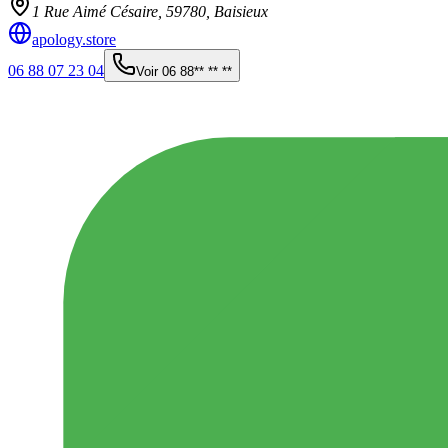
1 Rue Aimé Césaire,
59780
,
Baisieux
apology.store
06 88 07 23 04
Voir
06 88** ** **