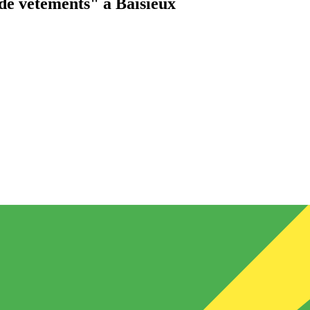
de vêtements"
à Baisieux