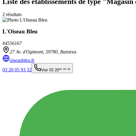
Liste des établissements
de type "Magasin 
2
résultats
L'Oiseau Bleu
#
4556167
27 Av. d'Ogimont,
59780
,
Baisieux
oiseaubleu.fr
03 20 05 93 32
Voir
03 20** ** **