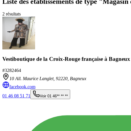
Liste des établissements
de type "Magasin 
2
résultats
Vestiboutique de la Croix-Rouge française à Bagneux
#
3282464
10 All. Maurice Langlet,
92220
,
Bagneux
facebook.com
01 46 08 51 71
Voir
01 46** ** **