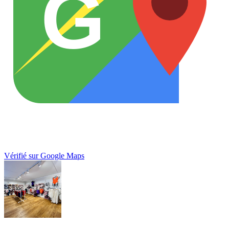
G
Vérifié sur Google Maps