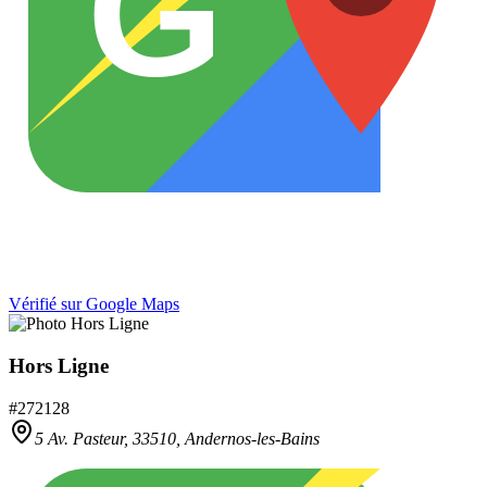
G
Vérifié sur Google Maps
Hors Ligne
#
272128
5 Av. Pasteur,
33510
,
Andernos-les-Bains