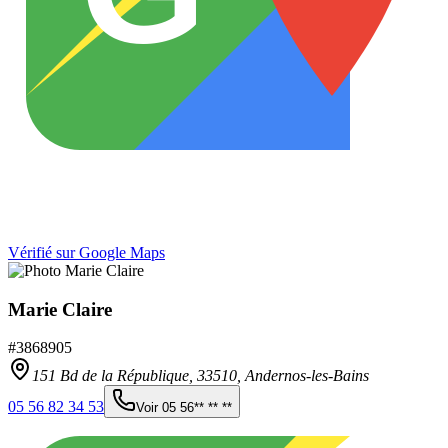
Vérifié sur Google Maps
Marie Claire
#
3868905
151 Bd de la République,
33510
,
Andernos-les-Bains
05 56 82 34 53
Voir
05 56** ** **