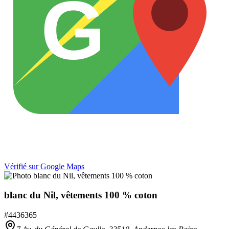
G
Vérifié sur Google Maps
blanc du Nil, vêtements 100 % coton
#
4436365