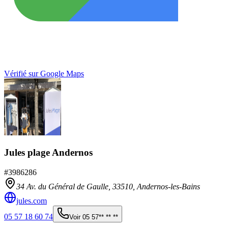
Vérifié sur Google Maps
Jules plage Andernos
#
3986286
34 Av. du Général de Gaulle,
33510
,
Andernos-les-Bains
jules.com
05 57 18 60 74
Voir
05 57** ** **