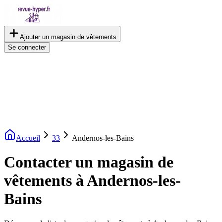
Ajouter un magasin de vêtements
Se connecter
Accueil
33
Andernos-les-Bains
Contacter un magasin de
vêtements à Andernos-les-
Bains