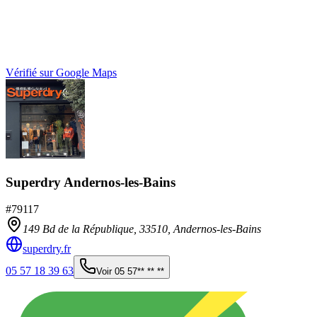
Vérifié sur Google Maps
Superdry Andernos-les-Bains
#
79117
149 Bd de la République,
33510
,
Andernos-les-Bains
superdry.fr
05 57 18 39 63
Voir
05 57** ** **