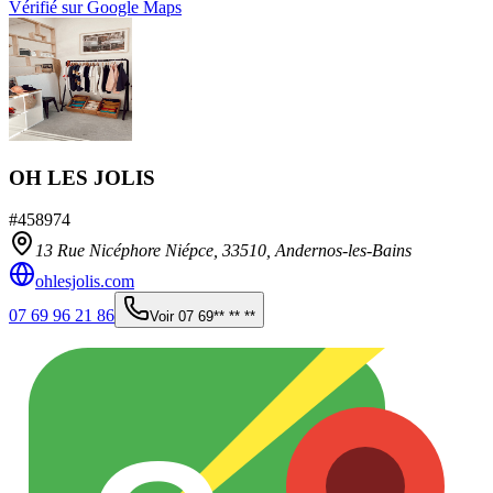
Vérifié sur Google Maps
OH LES JOLIS
#
458974
13 Rue Nicéphore Niépce,
33510
,
Andernos-les-Bains
ohlesjolis.com
07 69 96 21 86
Voir
07 69** ** **