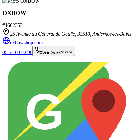
OXBOW
#
1602353
25 Avenue du Général de Gaulle,
33510
,
Andernos-les-Bains
oxbowshop.com
05 56 60 92 99
Voir
05 56** ** **
G